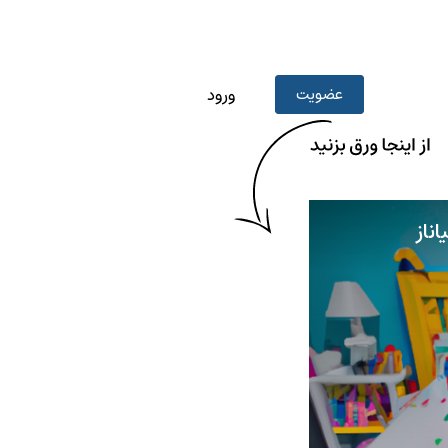
عضویت
ورود
ناز