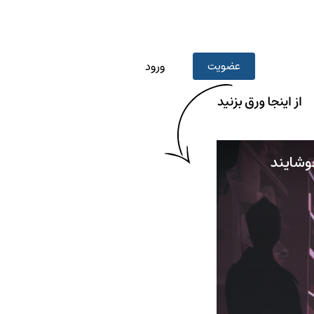
عضویت
ورود
خوشایند